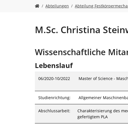
n
S
Abteilungen
Abteilung Festkörpermecha
i
e
s
i
M.Sc. Christina Stein
n
d
h
Wissenschaftliche Mita
i
e
r
Lebenslauf
:
06/2020-10/2022
Master of Science - Masch
Studienrichtung:
Allgemeiner Maschinenb
Abschlussarbeit:
Charakterisierung des me
gefertigtem PLA