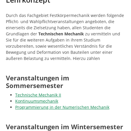
n
n
d
h
Durch das Fachgebiet Festkörpermechanik werden folgende
i
Pflicht- und Wahlpflichtveranstaltungen angeboten, die
e
einerseits die Zielsetzung haben, allen Studenten die
r
Grundlagen der
Technischen Mechanik
zu vermitteln und
:
Sie für die weiteren Aufgaben in ihrem Studium
vorzubereiten, sowie wesentliches Verständnis für die
Bewegung und Deformation von Bauteilen unter einer
äußeren Belastung zu vermitteln. Hierzu zählen
Veranstaltungen im
Sommersemester
Technische Mechanik II
Kontinuumsmechanik
Programmierung in der Numerischen Mechanik
Veranstaltungen im Wintersemester