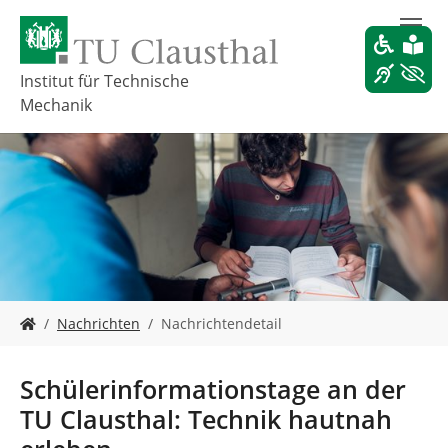
Z
u
m
H
Institut für Technische
a
Mechanik
u
p
t
i
n
h
a
l
t
s
S
Nachrichten
Nachrichtendetail
p
i
r
e
i
s
Schülerinformationstage an der
n
i
g
TU Clausthal: Technik hautnah
n
e
d