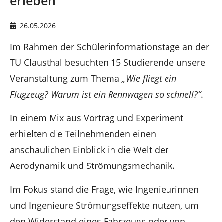
erleben
n
h
i
e
26.05.2026
r
Im Rahmen der Schülerinformationstage an der
:
TU Clausthal besuchten 15 Studierende unsere
Veranstaltung zum Thema
„Wie fliegt ein
Flugzeug? Warum ist ein Rennwagen so schnell?“
.
In einem Mix aus Vortrag und Experiment
erhielten die Teilnehmenden einen
anschaulichen Einblick in die Welt der
Aerodynamik und Strömungsmechanik.
Im Fokus stand die Frage, wie Ingenieurinnen
und Ingenieure Strömungseffekte nutzen, um
den Widerstand eines Fahrzeugs oder von