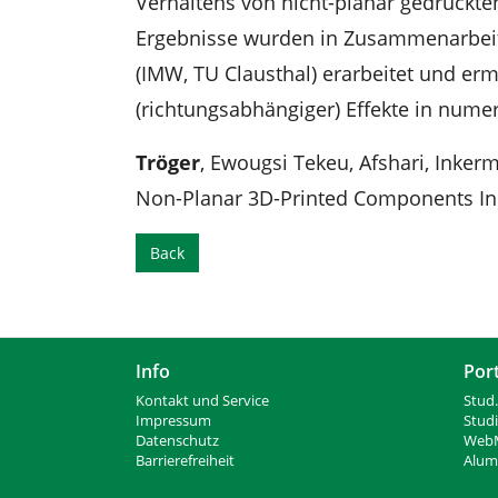
Verhaltens von nicht-planar gedruckten
Ergebnisse wurden in Zusammenarbeit
(IMW, TU Clausthal) erarbeitet und er
(richtungsabhängiger) Effekte in nume
Tröger
, Ewougsi Tekeu, Afshari, Inke
Non-Planar 3D-Printed Components In
Back
Info
Por
Kontakt und Service
Stud.
Impressum
Stud
Datenschutz
WebM
Barrierefreiheit
Alumn