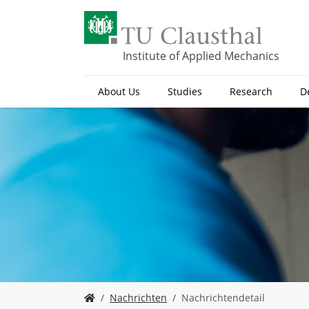
S
k
i
p
Institute of Applied Mechanics
t
o
About Us
Studies
Research
D
m
a
i
n
c
o
n
t
e
n
t
Y
Nachrichten
Nachrichtendetail
o