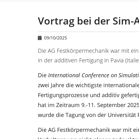
u
a
r
Vortrag bei der Sim-
e
h
e
09/10/2025
r
e
Die AG Festkörpermechanik war mit eine
:
in der additiven Fertigung in Pavia (Itali
Die
International Conference on Simulat
zwei Jahre die wichtigste international
Fertigungsprozesse und additiv geferti
hat im Zeitraum 9.-11. September 2025 
wurde die Tagung von der Universität 
Die AG Festkörpermechanik war mit e