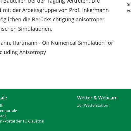
 Bauteilen bei der Tagung vertreten. Die
S
 mit der Arbeitsgruppe von Prof. Inkermann
v
möglichen die Berücksichtigung anisotroper
rischen Simulationen.
rmann, Hartmann - On Numerical Simulation for
cluding Anisotropy
tale
Wetter & Webcam
IP
Zur Wetterstation
ienportale
ail
i-Portal der TU Clausthal