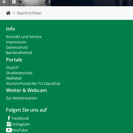
Y
Nachrichten
o
u
a
Info
r
Kontakt und Service
e
Impressum
h
Datenschutz
e
Barrierefreiheit
r
Portale
e
Stud.IP
:
Studienportale
WebMail
Alumni-Portal der TU Clausthal
Wetter & Webcam
Zur Wetterstation
Folgen Sie uns auf
Facebook
Instagram
YouTube