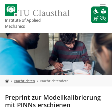
S
k
i
p
Institute of Applied
t
Mechanics
o
m
a
i
n
c
o
n
t
e
Y
Nachrichten
Nachrichtendetail
n
o
t
u
a
Preprint zur Modellkalibrierung
r
mit PINNs erschienen
e
h