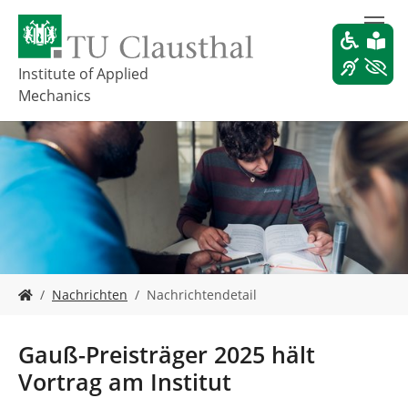
S
k
i
p
Institute of Applied
t
Mechanics
o
m
a
i
n
c
o
n
t
e
Y
Nachrichten
Nachrichtendetail
n
o
t
u
a
Gauß-Preisträger 2025 hält
r
Vortrag am Institut
e
h