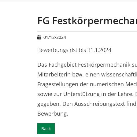
u
a
r
FG Festkörpermechani
e
h
e
01/12/2024
r
e
Bewerbungsfrist bis 31.1.2024
:
Das Fachgebiet Festkörpermechanik su
Mitarbeiterin bzw. einen wissenschaft
Fragestellungen der numerischen Mec
sowie zur Unterstützung in der Lehre. 
gegeben. Den Ausschreibungstext find
Bewerbung.
Back