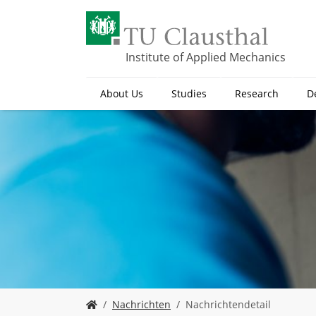
S
k
i
p
Institute of Applied Mechanics
t
o
About Us
Studies
Research
D
m
a
i
n
c
o
n
t
e
n
t
Y
Nachrichten
Nachrichtendetail
o