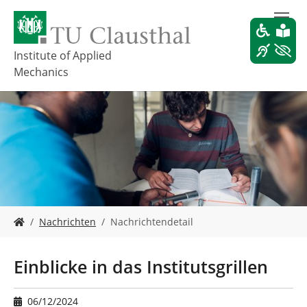
S
k
i
p
Institute of Applied
t
Mechanics
o
m
a
i
n
c
o
n
t
e
Y
Nachrichten
Nachrichtendetail
n
o
t
u
a
Einblicke in das Institutsgrillen
r
e
h
06/12/2024