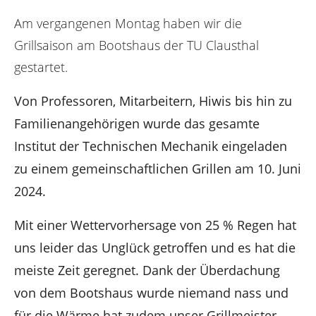
e
r
Am vergangenen Montag haben wir die
e
Grillsaison am Bootshaus der TU Clausthal
:
gestartet.
Von Professoren, Mitarbeitern, Hiwis bis hin zu
Familienangehörigen wurde das gesamte
Institut der Technischen Mechanik eingeladen
zu einem gemeinschaftlichen Grillen am 10. Juni
2024.
Mit einer Wettervorhersage von 25 % Regen hat
uns leider das Unglück getroffen und es hat die
meiste Zeit geregnet. Dank der Überdachung
von dem Bootshaus wurde niemand nass und
für die Wärme hat zudem unser Grillmeister